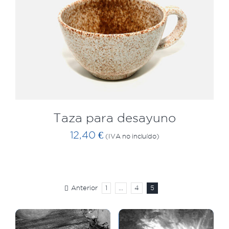
0
AÑADIR AL CARRITO
/
QUICK VIEW
Taza para desayuno
12,40
€
(IVA no incluído)
Anterior
1
…
4
5