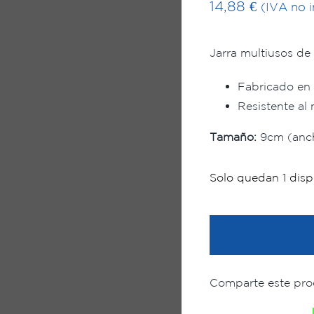
14,88
€
(IVA no i
Jarra multiusos de
Fabricado en 
Resistente al 
Tamaño:
9cm (anch
Solo quedan 1 disp
Comparte este pro