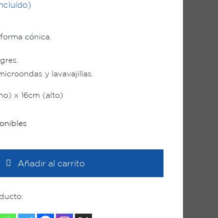
ncluído)
 forma cónica.
gres.
microondas y lavavajillas.
o) x 16cm (alto)
onibles
Jarra
agua
Añadir al carrito
blanco
cantidad
ducto: