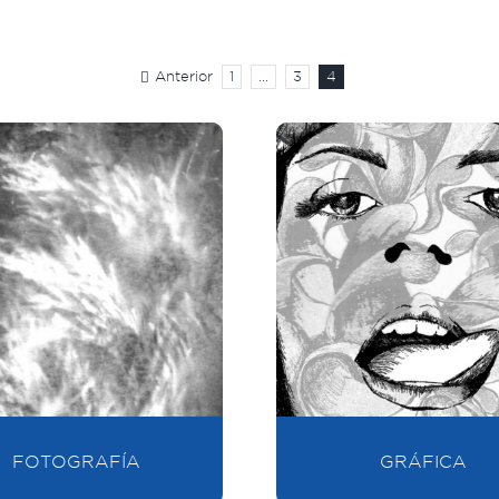
Anterior
1
…
3
4
FOTOGRAFÍA
GRÁFICA