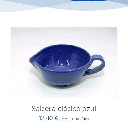
AÑADIR AL CARRITO
/
QUICK VIEW
Salsera clásica azul
12,40
€
(IVA no incluído)