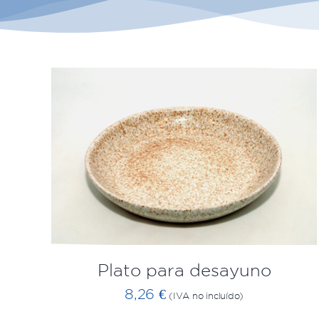
AÑADIR AL CARRITO
/
QUICK VIEW
Plato para desayuno
8,26
€
(IVA no incluído)