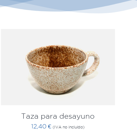
AÑADIR AL CARRITO
/
QUICK VIEW
Taza para desayuno
12,40
€
(IVA no incluído)