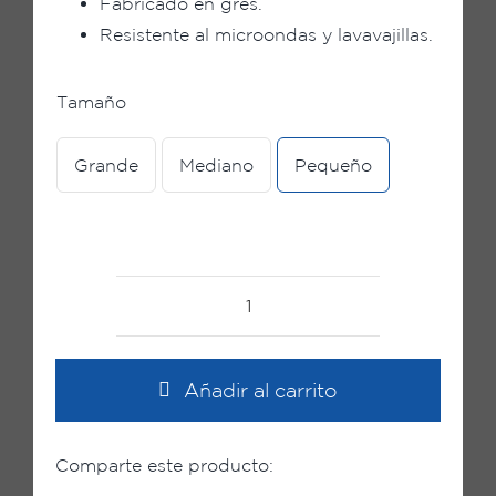
Fabricado en gres.
Resistente al microondas y lavavajillas.
Tamaño
Grande
Mediano
Pequeño
Fuente
CORAZÓN
azul
Añadir al carrito
cantidad
Comparte este producto: