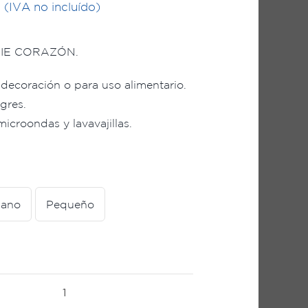
(IVA no incluído)
ERIE CORAZÓN.
 decoración o para uso alimentario.
gres.
microondas y lavavajillas.
iano
Pequeño
Fuente