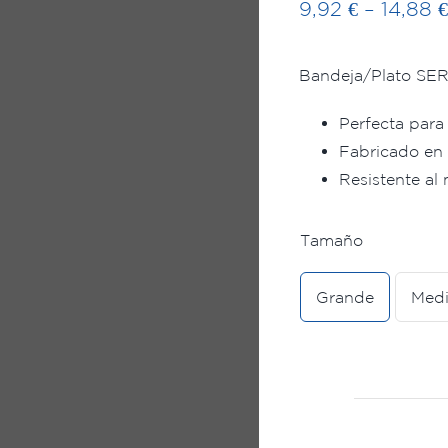
9,92
€
–
14,88
€
Bandeja/Plato S
Perfecta para
Fabricado en 
Resistente al 
Tamaño
Grande
Med