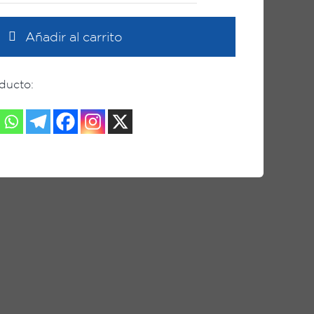
CORAZÓN
azul
Añadir al carrito
cantidad
ducto: